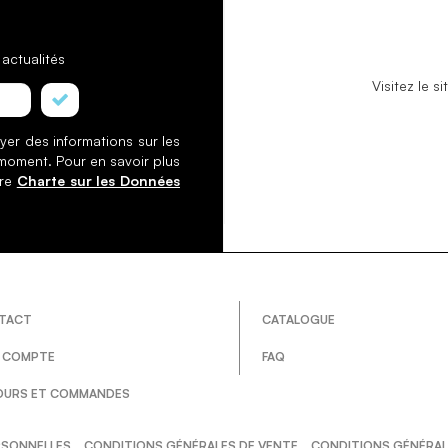
actualités
Visitez le 
yer des informations sur les
 moment. Pour en savoir plus
tre
Charte sur les Données
TACT
CATALOGUE
 COMPTE
FAQ
OURS ET COMMANDES
RSONNELLES
CONDITIONS GÉNÉRALES DE VENTE
CONDITIONS GÉNÉRALE