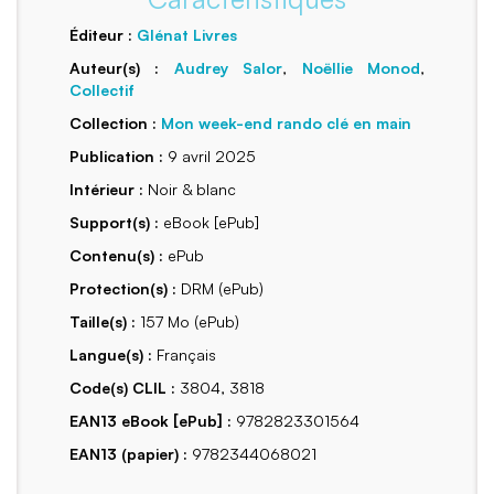
Éditeur :
Glénat Livres
Auteur(s) :
Audrey Salor
,
Noëllie Monod
,
Collectif
Collection :
Mon week-end rando clé en main
Publication :
9 avril 2025
Intérieur :
Noir & blanc
Support(s) :
eBook [ePub]
Contenu(s) :
ePub
Protection(s) :
DRM (ePub)
Taille(s) :
157 Mo (ePub)
Langue(s) :
Français
Code(s) CLIL :
3804, 3818
EAN13 eBook [ePub] :
9782823301564
EAN13 (papier) :
9782344068021