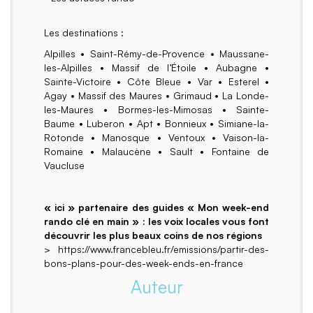
Les destinations :
Alpilles • Saint-Rémy-de-Provence • Maussane-
les-Alpilles • Massif de l’Étoile • Aubagne •
Sainte-Victoire • Côte Bleue • Var • Esterel •
Agay • Massif des Maures • Grimaud • La Londe-
les-Maures • Bormes-les-Mimosas • Sainte-
Baume • Luberon • Apt • Bonnieux • Simiane-la-
Rotonde • Manosque • Ventoux • Vaison-la-
Romaine • Malaucène • Sault • Fontaine de
Vaucluse
« ici » partenaire des guides « Mon week-end
rando clé en main » : les voix locales vous font
découvrir les plus beaux coins de nos régions
> https://www.francebleu.fr/emissions/partir-des-
bons-plans-pour-des-week-ends-en-france
Auteur