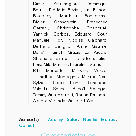
Dimitri Avramoglou, Dominique
Bertail, Frédéric Bézian, Jim Bishop,
Bluebirdy, Matthieu Bonhomme,
Didier Cassegrain, Francesco
Cattani, Christophe Chabouté,
Yannick Corboz, Édouard Cour,
Manuele Fior, Nicolas Gaignard,
Bertrand Gatignol, Armel Gaulme,
Benoît Hamet, Grazia La Padula,
Stéphane Levallois, Liberatore, Julien
Loïs, Milo Manara, Laureline Mattiussi,
Rita Mercedes, Merwan, Mezzo,
Thimothée Montaigne, Marino Neri,
Sylvain Repos, Lionel Richerand,
Valentin Sécher, Benoît Springer,
Tommy Gun Morretti, Ronan Toulhoat,
Alberto Varanda, Gaspard Yvan.
Auteur(s) :
Audrey Salor
,
Noëllie Monod
,
Collectif
Caractéristiques