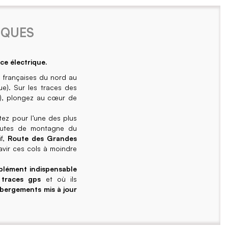
IQUES
ce électrique.
s françaises du nord au
e). Sur les traces des
d…), plongez au cœur de
tez pour l’une des plus
routes de montagne du
if,
Route des Grandes
avir ces cols à moindre
mplément indispensable
traces gps
et où ils
bergements mis à jour