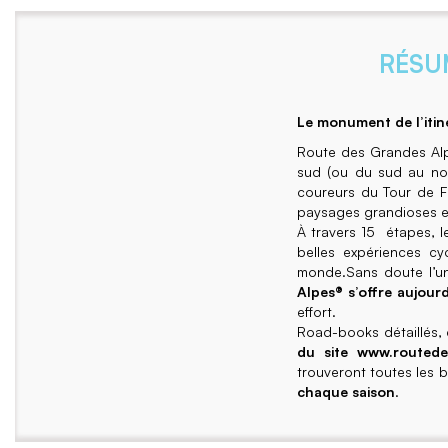
RÉSU
Le monument de l’itiné
Route des Grandes Alpe
sud (ou du sud au nor
coureurs du Tour de 
paysages grandioses 
À travers 15 étapes, l
belles expériences c
monde.Sans doute l’un 
Alpes® s’offre aujour
effort.
Road-books détaillés, ca
du site www.routede
trouveront toutes les 
chaque saison
.