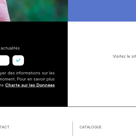
actualités
Visitez le 
yer des informations sur les
 moment. Pour en savoir plus
tre
Charte sur les Données
TACT
CATALOGUE