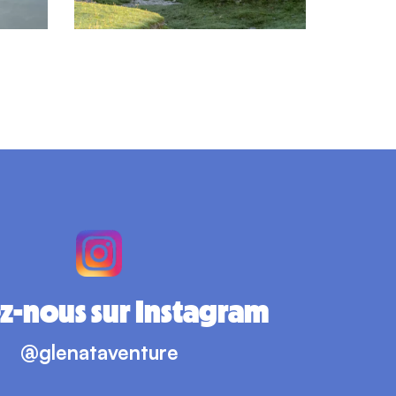
z-nous sur Instagram
@glenataventure