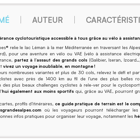
MÉ
AUTEUR
CARACTÉRIST
rance cyclotouristique accessible à tous grâce au vélo à assistan
s® relie le lac Léman à la mer Méditerranée en traversant les Alpe
d), pour une aventure en vélo ou VAE (vélo à assistance électriqu
France,
partez à l’assaut des grands cols
(Galibier, Iseran, Izoar
et
vivez un voyage inoubliable, en montagne !
eurs nombreuses variantes et plus de 30 cols, relevez le défi et par
yclistes avec près de 1400 km au fil de l’une des plus belles 
des plus beaux challenges cyclistes à rele-ver pour le cyclosport
d’hui également aux moins sportifs
qui, grâce au VAE, pourront gr
rtes, profils d’itinéraires,
ce guide pratique de terrain est le co
sgrandesalpes.com
où les voyageurs pourront télécharger les
bonnes infos pratiques pour organiser leur voyage, notamment les
hé