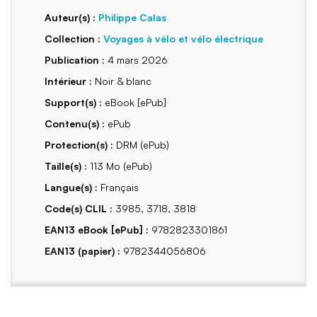
Auteur(s) :
Philippe Calas
Collection :
Voyages à vélo et vélo électrique
Publication :
4 mars 2026
Intérieur :
Noir & blanc
Support(s) :
eBook [ePub]
Contenu(s) :
ePub
Protection(s) :
DRM (ePub)
Taille(s) :
113 Mo (ePub)
Langue(s) :
Français
Code(s) CLIL :
3985, 3718, 3818
EAN13 eBook [ePub] :
9782823301861
EAN13 (papier) :
9782344056806